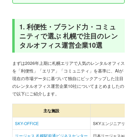
1. 利便性・ブランド力・コミュ
ニティで選ぶ 札幌で注目のレン
タルオフィス運営企業10選
まずは2026年上期に札幌エリアで人気のレンタルオフィス
を「利便性」「エリア」「コミュニティ」を基準に、AIが
現在の市場データに基づいて独自にピックアップした注目
のレンタルオフィス運営企業10社についてまとめましたの
で以下にご紹介します。
主な施設
運営
SKY-OFFICE
SKYエンジニアリング㈱
リージャス 札幌駅前通ビジネスセンター
日本リージャス㈱