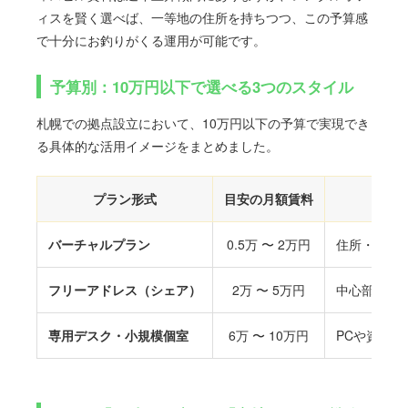
ィスを賢く選べば、一等地の住所を持ちつつ、この予算感
で十分にお釣りがくる運用が可能です。
予算別：10万円以下で選べる3つのスタイル
札幌での拠点設立において、10万円以下の予算で実現でき
る具体的な活用イメージをまとめました。
プラン形式
目安の月額賃料
バーチャルプラン
0.5万 〜 2万円
住所・登記
フリーアドレス（シェア）
2万 〜 5万円
中心部のラ
専用デスク・小規模個室
6万 〜 10万円
PCや資料