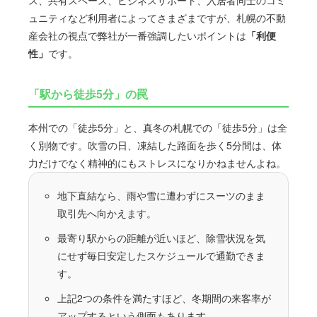
ス、共有スペース、ビジネスサポート、入居者同士のコミ
ュニティなど利用者によってさまざまですが、札幌の不動
産会社の視点で弊社が一番強調したいポイントは
「利便
性」
です。
「駅から徒歩5分」の罠
本州での「徒歩5分」と、真冬の札幌での「徒歩5分」は全
く別物です。吹雪の日、凍結した路面を歩く5分間は、体
力だけでなく精神的にもストレスになりかねませんよね。
地下直結なら、雨や雪に遭わずにスーツのまま
取引先へ向かえます。
最寄り駅からの距離が近いほど、除雪状況を気
にせず毎日安定したスケジュールで通勤できま
す。
上記2つの条件を満たすほど、冬期間の来客率が
アップするという側面もあります。